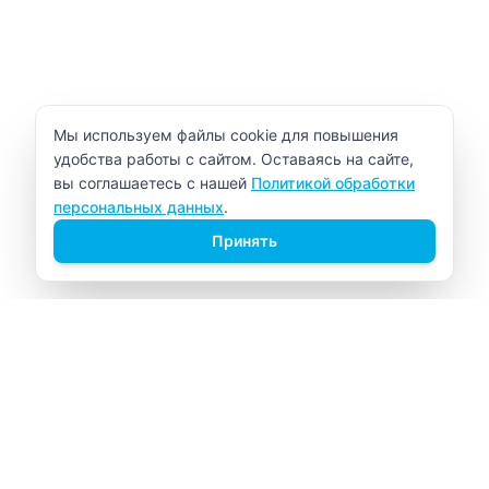
Уведомление об использовании cookie
Мы используем файлы cookie для повышения
удобства работы с сайтом. Оставаясь на сайте,
вы соглашаетесь с нашей
Политикой обработки
персональных данных
.
Принять
ВИТАЛАБ
Медицинский центр в Северске
Навигация