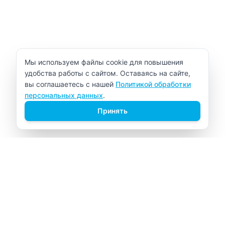
Уведомление об использовании cookie
Мы используем файлы cookie для повышения
удобства работы с сайтом. Оставаясь на сайте,
вы соглашаетесь с нашей
Политикой обработки
персональных данных
.
Принять
ВИТАЛАБ
Медицинский центр в Северске
Навигация