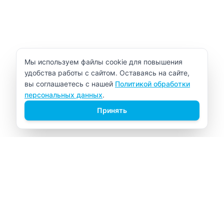
Уведомление об использовании cookie
Мы используем файлы cookie для повышения
удобства работы с сайтом. Оставаясь на сайте,
вы соглашаетесь с нашей
Политикой обработки
персональных данных
.
Принять
ВИТАЛАБ
Медицинский центр в Северске
Навигация