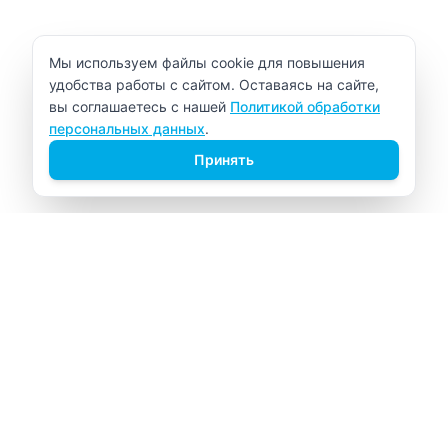
Уведомление об использовании cookie
Мы используем файлы cookie для повышения
удобства работы с сайтом. Оставаясь на сайте,
вы соглашаетесь с нашей
Политикой обработки
персональных данных
.
Принять
ВИТАЛАБ
Медицинский центр в Северске
Навигация
Главная
Прайс-лист