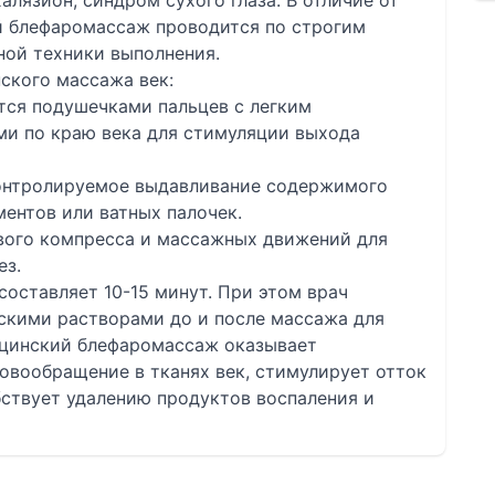
халязион, синдром сухого глаза. В отличие от
й блефаромассаж проводится по строгим
ной техники выполнения.
ского массажа век:
тся подушечками пальцев с легким
и по краю века для стимуляции выхода
онтролируемое выдавливание содержимого
ентов или ватных палочек.
вого компресса и массажных движений для
ез.
оставляет 10-15 минут. При этом врач
ескими растворами до и после массажа для
цинский блефаромассаж оказывает
овообращение в тканях век, стимулирует отток
бствует удалению продуктов воспаления и