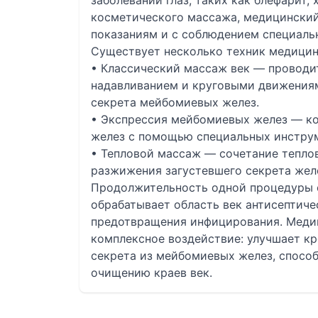
заболеваний глаз, таких как блефарит, 
косметического массажа, медицински
показаниям и с соблюдением специаль
Существует несколько техник медицин
• Классический массаж век — проводи
надавливанием и круговыми движениям
секрета мейбомиевых желез.
• Экспрессия мейбомиевых желез — к
желез с помощью специальных инструм
• Тепловой массаж — сочетание тепло
разжижения загустевшего секрета жел
Продолжительность одной процедуры с
обрабатывает область век антисептич
предотвращения инфицирования. Меди
комплексное воздействие: улучшает кр
секрета из мейбомиевых желез, спосо
очищению краев век.