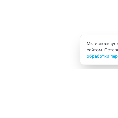
Уведомление о
Мы используем
сайтом. Остав
обработки пе
ВИТАЛАБ
Медицинский центр в Северске