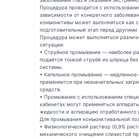
заболеваний глаз и оказания экстренн
Процедура проводится с использовани
зависимости от конкретного заболева
конъюнктивы может выполняться как с
подготовительный этап перед другими
Процедура может выполняться различн
ситуации:
• Струйное промывание — наиболее ра
подаётся тонкой струёй из шприца без
системы.
• Капельное промывание — медленное 
применяется при незначительных загря
средств.
• Промывание с использованием специ
кабинетах могут применяться аппарат
жидкости и аспирацию отработанного 
Для промывания конъюнктивальной пол
• Физиологический раствор (0,9% раст
механического очищения слизистой пр