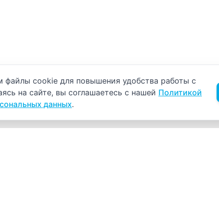
б использовании cookie
 файлы cookie для повышения удобства работы с
аясь на сайте, вы соглашаетесь с нашей
Политикой
рсональных данных
.
Навигация
К
Главная
К
С
Прайс-лист
+
Врачи
Пн
Акции