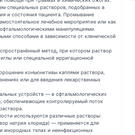
ой помощи при травмах и химических ожогах.
ем специальных растворов, подобранных в
ния и состояния пациента. Промывание
амостоятельное лечебное мероприятие или как
 офтальмологическими манипуляциями.
ыми способами в зависимости от клинической
спространённый метод, при котором раствор
 иглы или специальной ирригационной
орошение конъюнктивы каплями раствора,
знениях или для введения лекарственных
альных устройств — в офтальмологических
ы, обеспечивающие контролируемый поток
раствора.
ости используются различные растворы:
вор натрия хлорида) — применяется для
и инородных телах и неинфекционных