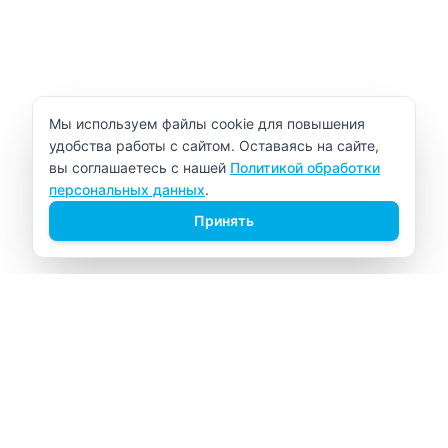
Уведомление об использовании cookie
Мы используем файлы cookie для повышения
удобства работы с сайтом. Оставаясь на сайте,
вы соглашаетесь с нашей
Политикой обработки
персональных данных
.
Принять
ВИТАЛАБ
Медицинский центр в Северске
Навигация