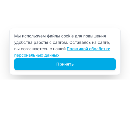
Уведомление об использовании cookie
Мы используем файлы cookie для повышения
удобства работы с сайтом. Оставаясь на сайте,
вы соглашаетесь с нашей
Политикой обработки
персональных данных
.
Принять
ВИТАЛАБ
Медицинский центр в Северске
Навигация