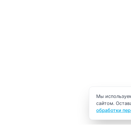
Уведомление о
Мы используем
сайтом. Остав
обработки пе