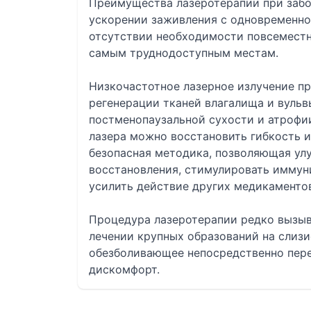
Преимущества лазеротерапии при забо
ускорении заживления с одновременно
отсутствии необходимости повсеместн
самым труднодоступным местам.
Низкочастотное лазерное излучение п
регенерации тканей влагалища и вульв
постменопаузальной сухости и атрофи
лазера можно восстановить гибкость 
безопасная методика, позволяющая ул
восстановления, стимулировать иммуни
усилить действие других медикаментов
Процедура лазеротерапии редко вызыв
лечении крупных образований на слиз
обезболивающее непосредственно пере
дискомфорт.