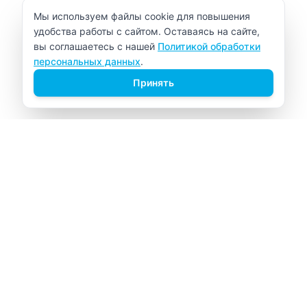
Уведомление об использовании cookie
Мы используем файлы cookie для повышения
удобства работы с сайтом. Оставаясь на сайте,
вы соглашаетесь с нашей
Политикой обработки
персональных данных
.
Принять
ВИТАЛАБ
Медицинский центр в Северске
Навигация
Главная
Прайс-лист
Врачи