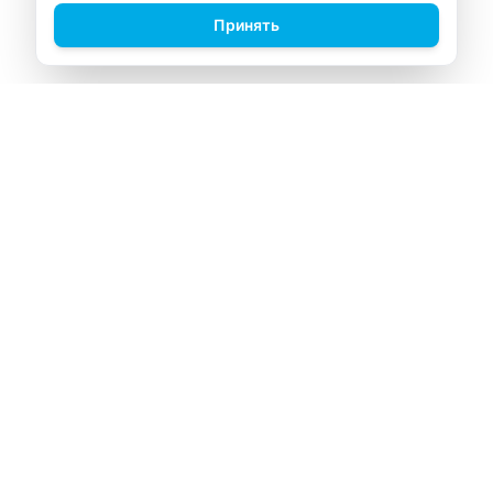
Принять
ВИТАЛАБ
Медицинский центр в Северске
Навигация
Главная
Прайс-лист
Врачи
Акции
О компании
Контакты