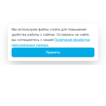
Уведомление об использовании cookie
Мы используем файлы cookie для повышения
удобства работы с сайтом. Оставаясь на сайте,
вы соглашаетесь с нашей
Политикой обработки
персональных данных
.
Принять
ВИТАЛАБ
Медицинский центр в Северске
Навигация