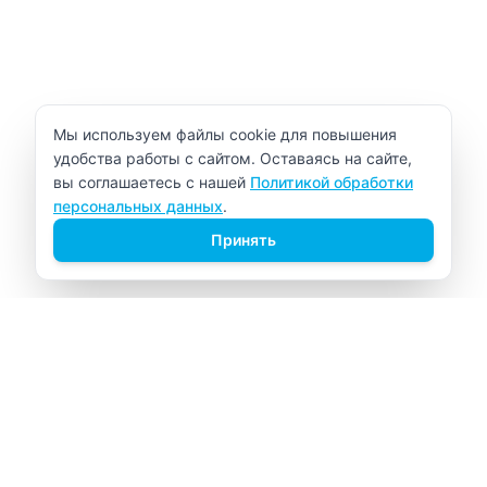
Уведомление об использовании cookie
Мы используем файлы cookie для повышения
удобства работы с сайтом. Оставаясь на сайте,
вы соглашаетесь с нашей
Политикой обработки
персональных данных
.
Принять
ВИТАЛАБ
Медицинский центр в Северске
Навигация