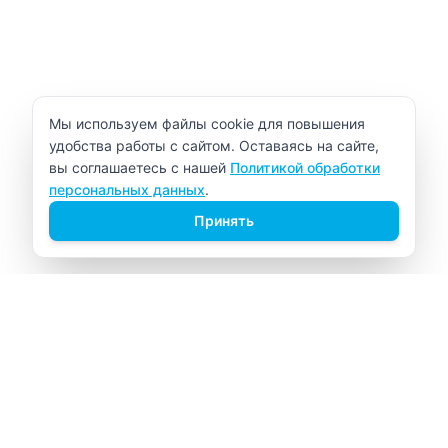
Уведомление об использовании cookie
Мы используем файлы cookie для повышения
удобства работы с сайтом. Оставаясь на сайте,
вы соглашаетесь с нашей
Политикой обработки
персональных данных
.
Принять
ВИТАЛАБ
Медицинский центр в Северске
Навигация