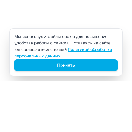
Уведомление об использовании cookie
Мы используем файлы cookie для повышения
удобства работы с сайтом. Оставаясь на сайте,
вы соглашаетесь с нашей
Политикой обработки
персональных данных
.
Принять
ВИТАЛАБ
Медицинский центр в Северске
Навигация