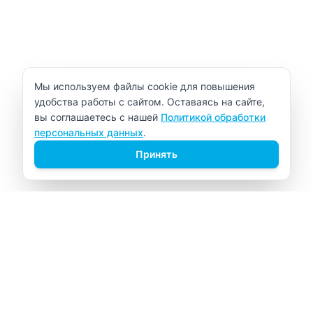
Уведомление об использовании cookie
Мы используем файлы cookie для повышения
удобства работы с сайтом. Оставаясь на сайте,
вы соглашаетесь с нашей
Политикой обработки
персональных данных
.
Принять
ВИТАЛАБ
Медицинский центр в Северске
Навигация