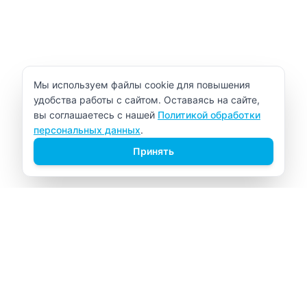
Уведомление об использовании cookie
Мы используем файлы cookie для повышения
удобства работы с сайтом. Оставаясь на сайте,
вы соглашаетесь с нашей
Политикой обработки
персональных данных
.
Принять
ВИТАЛАБ
Медицинский центр в Северске
Навигация