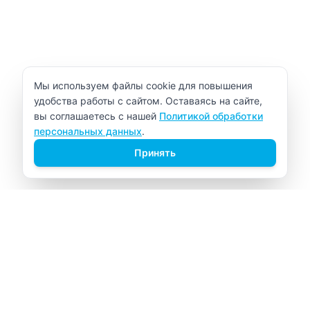
Уведомление об использовании cookie
Мы используем файлы cookie для повышения
удобства работы с сайтом. Оставаясь на сайте,
вы соглашаетесь с нашей
Политикой обработки
персональных данных
.
Принять
ВИТАЛАБ
Медицинский центр в Северске
Навигация