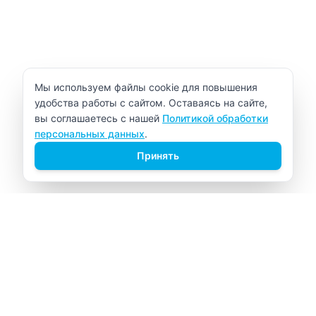
Уведомление об использовании cookie
Мы используем файлы cookie для повышения
удобства работы с сайтом. Оставаясь на сайте,
вы соглашаетесь с нашей
Политикой обработки
персональных данных
.
Принять
ВИТАЛАБ
Медицинский центр в Северске
Навигация