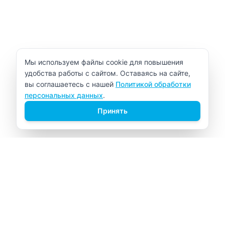
Уведомление об использовании cookie
Мы используем файлы cookie для повышения
удобства работы с сайтом. Оставаясь на сайте,
вы соглашаетесь с нашей
Политикой обработки
персональных данных
.
Принять
ВИТАЛАБ
Медицинский центр в Северске
Навигация