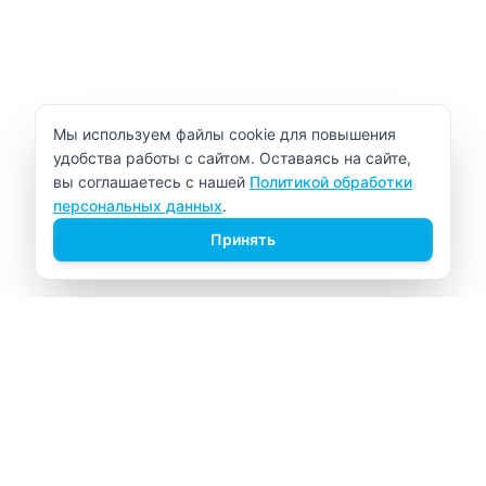
Уведомление об использовании cookie
Мы используем файлы cookie для повышения
удобства работы с сайтом. Оставаясь на сайте,
вы соглашаетесь с нашей
Политикой обработки
персональных данных
.
Принять
ВИТАЛАБ
Медицинский центр в Северске
Навигация