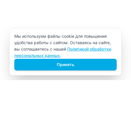
Уведомление об использовании cookie
Мы используем файлы cookie для повышения
удобства работы с сайтом. Оставаясь на сайте,
вы соглашаетесь с нашей
Политикой обработки
персональных данных
.
Принять
ВИТАЛАБ
Медицинский центр в Северске
Навигация