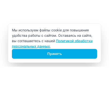
Уведомление об использовании cookie
Мы используем файлы cookie для повышения
удобства работы с сайтом. Оставаясь на сайте,
вы соглашаетесь с нашей
Политикой обработки
персональных данных
.
Принять
ВИТАЛАБ
Медицинский центр в Северске
Навигация