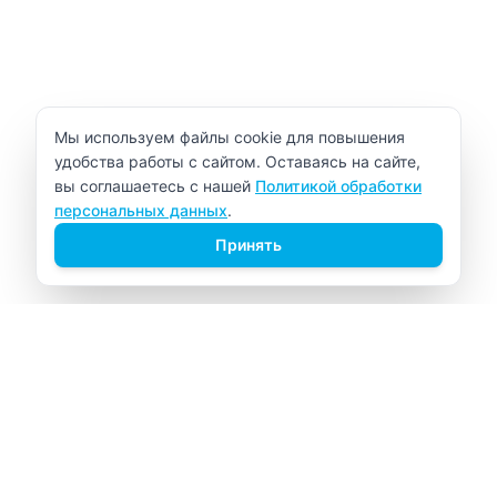
Уведомление об использовании cookie
Мы используем файлы cookie для повышения
удобства работы с сайтом. Оставаясь на сайте,
вы соглашаетесь с нашей
Политикой обработки
персональных данных
.
Принять
ВИТАЛАБ
Медицинский центр в Северске
Навигация