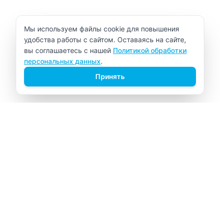
Уведомление об использовании cookie
Мы используем файлы cookie для повышения
удобства работы с сайтом. Оставаясь на сайте,
вы соглашаетесь с нашей
Политикой обработки
персональных данных
.
Принять
ВИТАЛАБ
Медицинский центр в Северске
Навигация
Главная
Прайс-лист