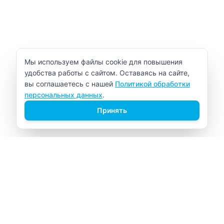
Уведомление об использовании cookie
Мы используем файлы cookie для повышения
удобства работы с сайтом. Оставаясь на сайте,
вы соглашаетесь с нашей
Политикой обработки
персональных данных
.
Принять
ВИТАЛАБ
Медицинский центр в Северске
Навигация