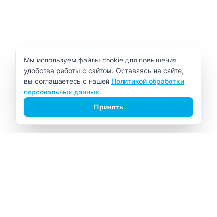
Уведомление об использовании cookie
Мы используем файлы cookie для повышения
удобства работы с сайтом. Оставаясь на сайте,
вы соглашаетесь с нашей
Политикой обработки
персональных данных
.
Принять
ВИТАЛАБ
Медицинский центр в Северске
Навигация