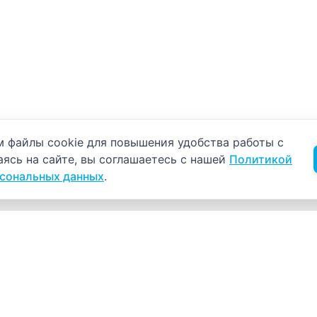
б использовании cookie
 файлы cookie для повышения удобства работы с
аясь на сайте, вы соглашаетесь с нашей
Политикой
рсональных данных
.
Навигация
К
Главная
К
С
Прайс-лист
+
Врачи