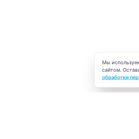
Уведомление о
Мы используем
сайтом. Остав
обработки пе
ВИТАЛАБ
Медицинский центр в Северске