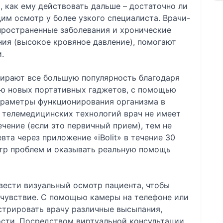
 как ему действовать дальше – достаточно ли
им осмотр у более узкого специалиста. Врачи-
пространенные заболевания и хронические
ния (высокое кровяное давление), помогают
.
бирают все большую популярность благодаря
ию новых портативных гаджетов, с помощью
араметры функционирования организма в
 телемедицинских технологий врач не имеет
ечение (если это первичный прием), тем не
та через приложение «iBolit» в течение 30
тр проблем и оказывать реальную помощь
вести визуальный осмотр пациента, чтобы
очувствие. С помощью камеры на телефоне или
трировать врачу различные высыпания,
ости. Посредством виртуальной консультации