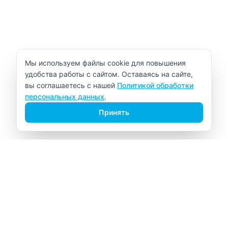
Уведомление об использовании cookie
Мы используем файлы cookie для повышения
удобства работы с сайтом. Оставаясь на сайте,
вы соглашаетесь с нашей
Политикой обработки
персональных данных
.
Принять
ВИТАЛАБ
Медицинский центр в Северске
Навигация