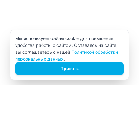
Уведомление об использовании cookie
Мы используем файлы cookie для повышения
удобства работы с сайтом. Оставаясь на сайте,
вы соглашаетесь с нашей
Политикой обработки
персональных данных
.
Принять
ВИТАЛАБ
Медицинский центр в Северске
Навигация