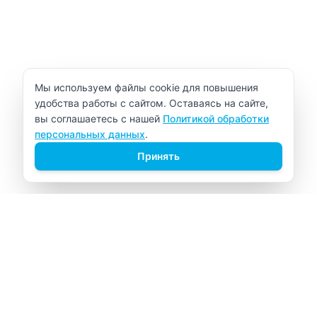
Уведомление об использовании cookie
Мы используем файлы cookie для повышения
удобства работы с сайтом. Оставаясь на сайте,
вы соглашаетесь с нашей
Политикой обработки
персональных данных
.
Принять
ВИТАЛАБ
Медицинский центр в Северске
Навигация