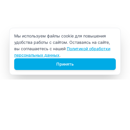
Уведомление об использовании cookie
Мы используем файлы cookie для повышения
удобства работы с сайтом. Оставаясь на сайте,
вы соглашаетесь с нашей
Политикой обработки
персональных данных
.
Принять
ВИТАЛАБ
Медицинский центр в Северске
Навигация