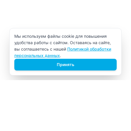
Уведомление об использовании cookie
Мы используем файлы cookie для повышения
удобства работы с сайтом. Оставаясь на сайте,
вы соглашаетесь с нашей
Политикой обработки
персональных данных
.
Принять
ВИТАЛАБ
Медицинский центр в Северске
Навигация