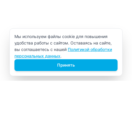
Уведомление об использовании cookie
Мы используем файлы cookie для повышения
удобства работы с сайтом. Оставаясь на сайте,
вы соглашаетесь с нашей
Политикой обработки
персональных данных
.
Принять
ВИТАЛАБ
Медицинский центр в Северске
Навигация