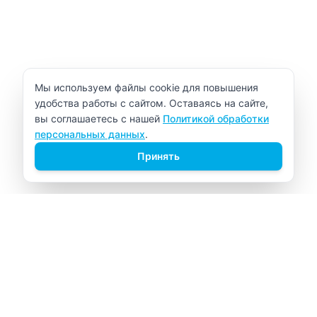
Уведомление об использовании cookie
Мы используем файлы cookie для повышения
удобства работы с сайтом. Оставаясь на сайте,
вы соглашаетесь с нашей
Политикой обработки
персональных данных
.
Принять
ВИТАЛАБ
Медицинский центр в Северске
Навигация