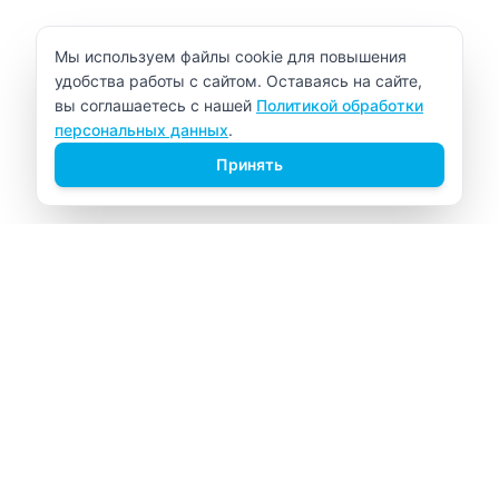
Уведомление об использовании cookie
Мы используем файлы cookie для повышения
удобства работы с сайтом. Оставаясь на сайте,
вы соглашаетесь с нашей
Политикой обработки
персональных данных
.
Принять
ВИТАЛАБ
Медицинский центр в Северске
Навигация
Главная
Прайс-лист