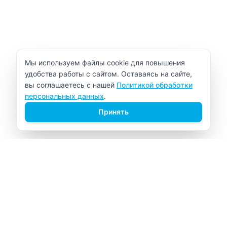
Уведомление об использовании cookie
Мы используем файлы cookie для повышения
удобства работы с сайтом. Оставаясь на сайте,
вы соглашаетесь с нашей
Политикой обработки
персональных данных
.
Принять
ВИТАЛАБ
Медицинский центр в Северске
Навигация