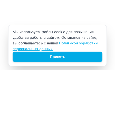
Уведомление об использовании cookie
Мы используем файлы cookie для повышения
удобства работы с сайтом. Оставаясь на сайте,
вы соглашаетесь с нашей
Политикой обработки
персональных данных
.
Принять
ВИТАЛАБ
Медицинский центр в Северске
Навигация