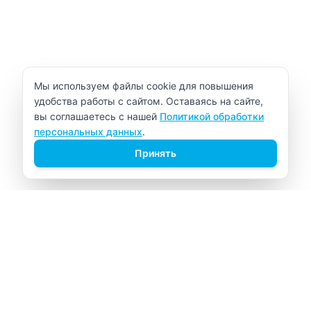
Уведомление об использовании cookie
Мы используем файлы cookie для повышения
удобства работы с сайтом. Оставаясь на сайте,
вы соглашаетесь с нашей
Политикой обработки
персональных данных
.
Принять
ВИТАЛАБ
Медицинский центр в Северске
Навигация