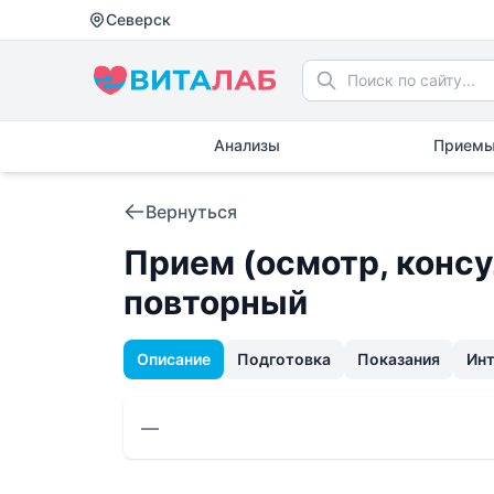
Северск
Анализы
Приемы
Вернуться
Прием (осмотр, консу
повторный
Описание
Подготовка
Показания
Ин
—