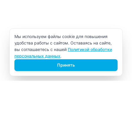
Уведомление об использовании cookie
Мы используем файлы cookie для повышения
удобства работы с сайтом. Оставаясь на сайте,
вы соглашаетесь с нашей
Политикой обработки
персональных данных
.
Принять
ВИТАЛАБ
Медицинский центр в Северске
Навигация