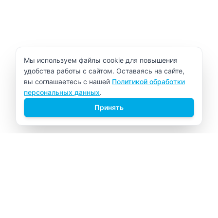
Уведомление об использовании cookie
Мы используем файлы cookie для повышения
удобства работы с сайтом. Оставаясь на сайте,
вы соглашаетесь с нашей
Политикой обработки
персональных данных
.
Принять
ВИТАЛАБ
Медицинский центр в Северске
Навигация