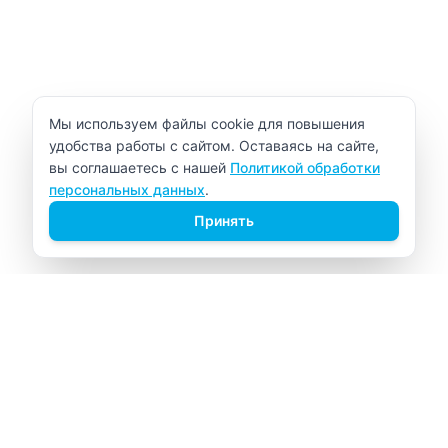
Уведомление об использовании cookie
Мы используем файлы cookie для повышения
удобства работы с сайтом. Оставаясь на сайте,
вы соглашаетесь с нашей
Политикой обработки
персональных данных
.
Принять
ВИТАЛАБ
Медицинский центр в Северске
Навигация