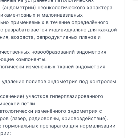
ленный на устранение патологических
 (эндометрии) неонкологического характера.
дикаментозных и малоинвазивных
льно применяемых в течение определённого
рс разрабатывается индивидуально для каждой
ния, возраста, репродуктивных планов и
ачественных новообразований эндометрия
ующие компоненты.
ологически изменённых тканей эндометрия
 удаление полипов эндометрия под контролем
ссечение) участков гиперплазированного
ческой петли.
атологически изменённого эндометрия с
ов (лазер, радиоволны, криовоздействие).
е гормональных препаратов для нормализации
рии: