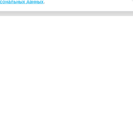
рсональных данных
.
Навигация
К
Главная
К
С
Прайс-лист
+
Врачи
Пн
Акции
О компании
Как нас найти