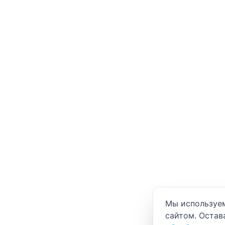
Уведомление о
Мы используем
сайтом. Остав