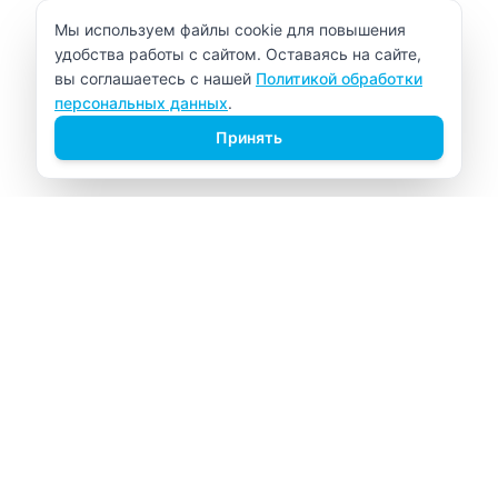
Уведомление об использовании cookie
Мы используем файлы cookie для повышения
удобства работы с сайтом. Оставаясь на сайте,
вы соглашаетесь с нашей
Политикой обработки
персональных данных
.
Принять
ВИТАЛАБ
Медицинский центр в Северске
Навигация
Главная
Прайс-лист
Врачи