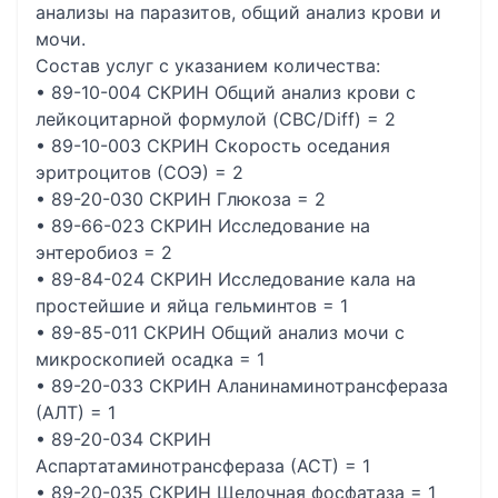
анализы на паразитов, общий анализ крови и
мочи.
Состав услуг с указанием количества:
• 89-10-004 СКРИН Общий анализ крови c
лейкоцитарной формулой (CBC/Diff) = 2
• 89-10-003 СКРИН Скорость оседания
эритроцитов (СОЭ) = 2
• 89-20-030 СКРИН Глюкоза = 2
• 89-66-023 СКРИН Исследование на
энтеробиоз = 2
• 89-84-024 СКРИН Исследование кала на
простейшие и яйца гельминтов = 1
• 89-85-011 СКРИН Общий анализ мочи с
микроскопией осадка = 1
• 89-20-033 СКРИН Аланинаминотрансфераза
(АЛТ) = 1
• 89-20-034 СКРИН
Аспартатаминотрансфераза (АСТ) = 1
• 89-20-035 СКРИН Щелочная фосфатаза = 1