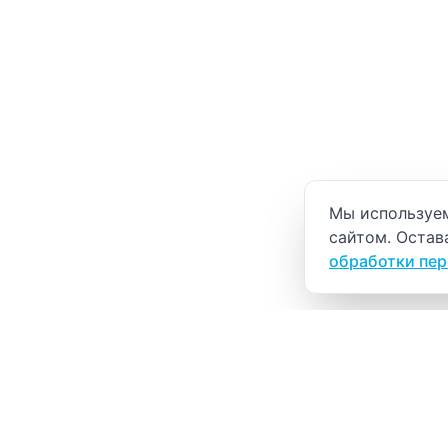
Уведомление о
Мы используем
сайтом. Остав
обработки пе
ВИТАЛАБ
Медицинский центр в Северске