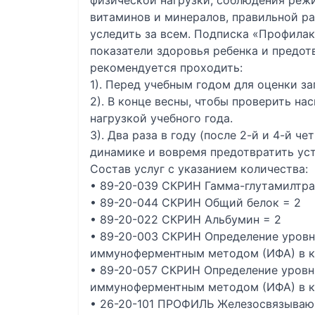
физической нагрузки, соблюдения режи
витаминов и минералов, правильной р
уследить за всем. Подписка «Профила
показатели здоровья ребенка и предо
рекомендуется проходить:
1). Перед учебным годом для оценки за
2). В конце весны, чтобы проверить на
нагрузкой учебного года.
3). Два раза в году (после 2-й и 4-й ч
динамике и вовремя предотвратить уст
Состав услуг с указанием количества:
• 89-20-039 СКРИН Гамма-глутамилтра
• 89-20-044 СКРИН Общий белок = 2
• 89-20-022 СКРИН Альбумин = 2
• 89-20-003 СКРИН Определение уровн
иммуноферментным методом (ИФА) в к
• 89-20-057 СКРИН Определение уровн
иммуноферментным методом (ИФА) в к
• 26-20-101 ПРОФИЛЬ Железосвязываю