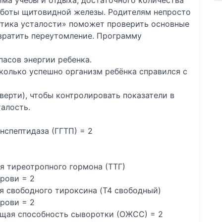
ма учебы и отдыха, достаточного количества
аботы щитовидной железы. Родителям непросто
ктика усталости» поможет проверить основные
твратить переутомление. Программу
пасов энергии ребенка.
сколько успешно организм ребёнка справился с
етверти), чтобы контролировать показатели в
алость.
нспептидаза (ГГТП) = 2
я тиреотропного гормона (ТТГ)
рови = 2
я свободного тироксина (T4 свободный)
рови = 2
щая способность сыворотки (ОЖСС) = 2