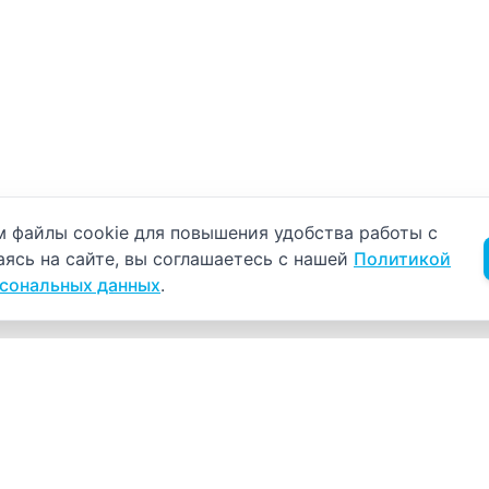
б использовании cookie
 файлы cookie для повышения удобства работы с
аясь на сайте, вы соглашаетесь с нашей
Политикой
рсональных данных
.
Навигация
К
Главная
К
С
Прайс-лист