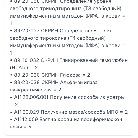
• 89-20-058 СКРИН Определение уровня
свободного трийодтиронина (T3 свободный)
иммуноферментным методом (ИФА) в крови =
1
• 89-20-057 СКРИН Определение уровня
свободного тироксина (T4 свободный)
иммуноферментным методом (ИФА) в крови =
1
• 89-10-032 СКРИН Гликированный гемоглобин
(HbА1c) = 2
• 89-20-030 СКРИН Глюкоза = 2
• 89-20-038 СКРИН Альфа-амилаза
панкреатическая = 2
• A11.28.006.001 Получение соскоба из уретры
= 2
• A11.30.029 Получение мазка/соскоба МПО = 2
• A11.12.009 Взятие крови из периферической
вены = 5