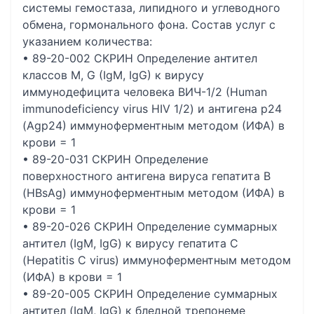
системы гемостаза, липидного и углеводного
обмена, гормонального фона. Состав услуг с
указанием количества:
• 89-20-002 СКРИН Определение антител
классов M, G (IgM, IgG) к вирусу
иммунодефицита человека ВИЧ-1/2 (Human
immunodeficiency virus HIV 1/2) и антигена p24
(Agp24) иммуноферментным методом (ИФА) в
крови = 1
• 89-20-031 СКРИН Определение
поверхностного антигена вируса гепатита B
(НВsAg) иммуноферментным методом (ИФА) в
крови = 1
• 89-20-026 СКРИН Определение суммарных
антител (IgM, IgG) к вирусу гепатита С
(Hepatitis C virus) иммуноферментным методом
(ИФА) в крови = 1
• 89-20-005 СКРИН Определение суммарных
антител (IgM, IgG) к бледной трепонеме