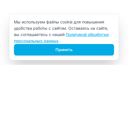
Уведомление об использовании cookie
Мы используем файлы cookie для повышения
удобства работы с сайтом. Оставаясь на сайте,
вы соглашаетесь с нашей
Политикой обработки
персональных данных
.
Принять
ВИТАЛАБ
Медицинский центр в Северске
Навигация
Главная
Прайс-лист