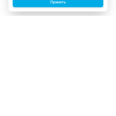
Принять
ВИТАЛАБ
Медицинский центр в Северске
Навигация
Главная
Прайс-лист
Врачи
Акции
О компании
Контакты