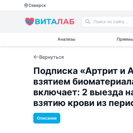
Северск
Анализы
Приемы
Вернуться
Подписка «Артрит и А
взятием биоматериал
включает: 2 выезда н
взятию крови из пер
Описание